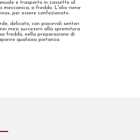
uale e trasporto in cassette al
a meccanica, a freddo. L'olio viene
 inox, per essere confezionato.
de, delicato, con piacevoli sentori
ei mesi successivi alla spremitura.
o freddo, nella preparazione di
aporire qualsiasi pietanza.