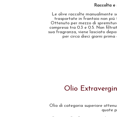
Raccolta e 
Le olive raccolte manualmente so
trasportate in frantoio non piú t
Ottenuto per mezzo di spremitura
compresa tra 0.3 e 0.5. Non filtra
sua fragranza, viene lasciato deposi
per circa dieci giorni prima
Olio Extravergi
Olio di categoria superiore ottenut
quote pi