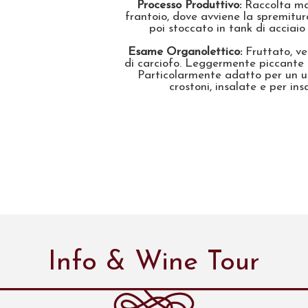
Processo Produttivo:
Raccolta man
frantoio, dove avviene la spremitur
poi stoccato in tank di acciaio
Esame Organolettico:
Fruttato, ver
di carciofo. Leggermente piccante n
Particolarmente adatto per un us
crostoni, insalate e per ins
Info & Wine Tour