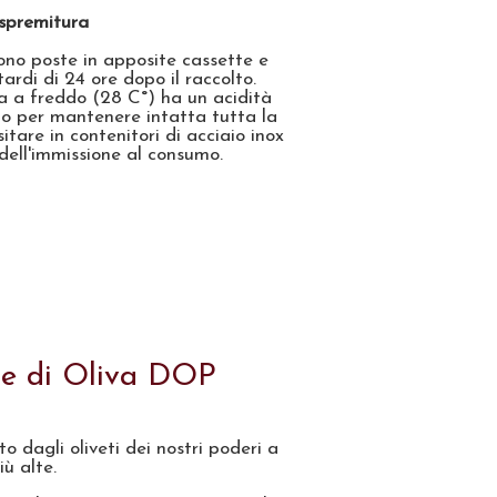
spremitura
no poste in apposite cassette e
ardi di 24 ore dopo il raccolto.
 a freddo (28 C°) ha un acidità
to per mantenere intatta tutta la
tare in contenitori di acciaio inox
 dell'immissione al consumo.
ne di Oliva DOP
o dagli oliveti dei nostri poderi a
ù alte.