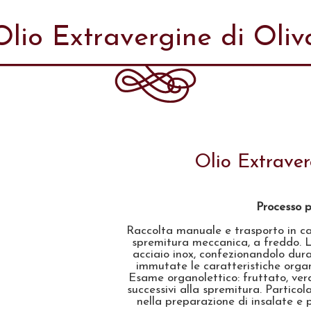
Olio Extravergine di Oliv
Olio Extraver
Processo p
Raccolta manuale e trasporto in cas
spremitura meccanica, a freddo. L'
acciaio inox, confezionandolo dur
immutate le caratteristiche organ
Esame organolettico: fruttato, ver
successivi alla spremitura. Partico
nella preparazione di insalate e p