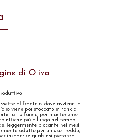
a
gine di Oliva
roduttivo
sette al frantoio, dove avviene la
olio viene poi stoccato in tank di
ante tutto l'anno, per mantenerne
olettiche più a lungo nel tempo.
de, leggermente piccante nei mesi
larmente adatto per un uso freddo,
er insaporire qualsiasi pietanza.